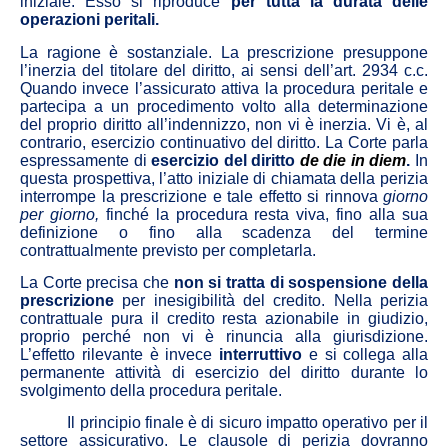
iniziale. Esso si riproduce
per tutta la durata delle
operazioni peritali.
La ragione è sostanziale. La prescrizione presuppone
l’inerzia del titolare del diritto, ai sensi dell’art. 2934 c.c.
Quando invece l’assicurato attiva la procedura peritale e
partecipa a un procedimento volto alla determinazione
del proprio diritto all’indennizzo, non vi è inerzia. Vi è, al
contrario, esercizio continuativo del diritto. La Corte parla
espressamente di
esercizio del diritto
de die in diem
.
In
questa prospettiva, l’atto iniziale di chiamata della perizia
interrompe la prescrizione e tale effetto si rinnova
giorno
per giorno,
finché la procedura resta viva, fino alla sua
definizione o fino alla scadenza del termine
contrattualmente previsto per completarla.
La Corte precisa che
non si tratta di sospensione della
prescrizione
per inesigibilità del credito. Nella perizia
contrattuale pura il credito resta azionabile in giudizio,
proprio perché non vi è rinuncia alla giurisdizione.
L’effetto rilevante è invece
interruttivo
e si collega alla
permanente attività di esercizio del diritto durante lo
svolgimento della procedura peritale.
Il principio finale è di sicuro impatto operativo per il
settore assicurativo. Le clausole di perizia dovranno