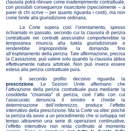
clausola potrà rilevare come inadempimento contrattuale,
con possibili conseguenze risarcitorie (specialmente – a
parer di chi scrive – per quanto riguarda i costi), ma non
come limite alla giurisdizione ordinaria.
La Corte supera così l’orientamento, spesso
richiamato in passato, secondo cui la clausola di perizia
contrattuale nei contratti assicurativi comporterebbe la
temporanea rinuncia alla tutela giurisdizionale e
renderebbe improponibile la domanda fino
all’espletamento della perizia. Tale affermazione, precisa
la Cassazione, può valere solo quando la clausola abbia
effettivamente natura arbitrale. Non può invece essere
estesa alla perizia contrattuale pura.
Il secondo profilo decisivo riguarda la
prescrizione
. Le Sezioni Unite affermano che
l’attivazione della perizia contrattuale pura mediante la
cosiddetta “chiamata” di perizia, cioè l’atto con cui
l’assicurato denuncia il sinistro e chiede la
determinazione dell’indennizzo, produce l’effetto
interruttivo della prescrizione. Ma la Corte va oltre: poiché
la perizia dà avvio a un procedimento che si sviluppa nel
tempo attraverso una serie di operazioni continuative,
l’effetto interruttivo non resta confinato al momento