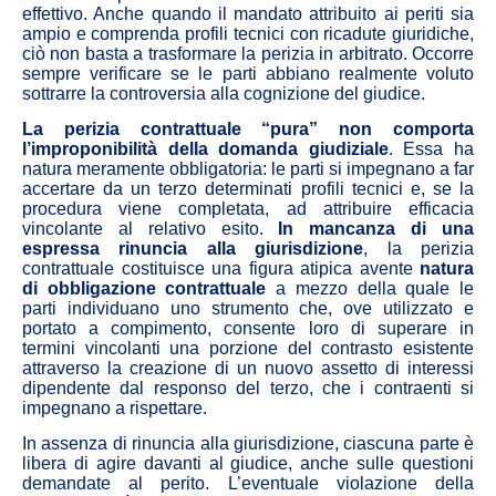
effettivo. Anche quando il mandato attribuito ai periti sia
ampio e comprenda profili tecnici con ricadute giuridiche,
ciò non basta a trasformare la perizia in arbitrato. Occorre
sempre verificare se le parti abbiano realmente voluto
sottrarre la controversia alla cognizione del giudice.
La perizia contrattuale “pura” non comporta
l’improponibilità della domanda giudiziale
. Essa ha
natura meramente obbligatoria: le parti si impegnano a far
accertare da un terzo determinati profili tecnici e, se la
procedura viene completata, ad attribuire efficacia
vincolante al relativo esito.
In mancanza di una
espressa rinuncia alla giurisdizione
, la perizia
contrattuale costituisce una figura atipica avente
natura
di obbligazione contrattuale
a mezzo della quale le
parti individuano uno strumento che, ove utilizzato e
portato a compimento, consente loro di superare in
termini vincolanti una porzione del contrasto esistente
attraverso la creazione di un nuovo assetto di interessi
dipendente dal responso del terzo, che i contraenti si
impegnano a rispettare.
In assenza di rinuncia alla giurisdizione, ciascuna parte è
libera di agire davanti al giudice, anche sulle questioni
demandate al perito. L’eventuale violazione della