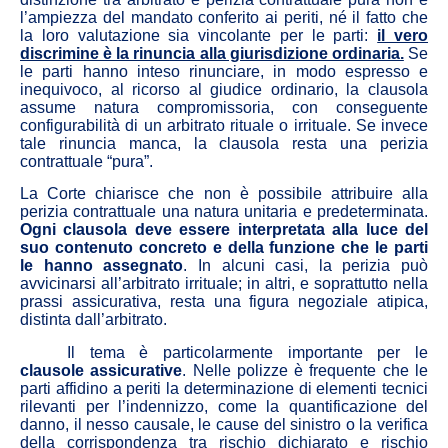
l’ampiezza del mandato conferito ai periti, né il fatto che
la loro valutazione sia vincolante per le parti:
il vero
discrimine è la rinuncia alla giurisdizione ordinaria.
Se
le parti hanno inteso rinunciare, in modo espresso e
inequivoco, al ricorso al giudice ordinario, la clausola
assume natura compromissoria, con conseguente
configurabilità di un arbitrato rituale o irrituale. Se invece
tale rinuncia manca, la clausola resta una perizia
contrattuale “pura”.
La Corte chiarisce che non è possibile attribuire alla
perizia contrattuale una natura unitaria e predeterminata.
Ogni clausola deve essere interpretata alla luce del
suo contenuto concreto e della funzione che le parti
le hanno assegnato
. In alcuni casi, la perizia può
avvicinarsi all’arbitrato irrituale; in altri, e soprattutto nella
prassi assicurativa, resta una figura negoziale atipica,
distinta dall’arbitrato.
Il tema è particolarmente importante per le
clausole assicurative
. Nelle polizze è frequente che le
parti affidino a periti la determinazione di elementi tecnici
rilevanti per l’indennizzo, come la quantificazione del
danno, il nesso causale, le cause del sinistro o la verifica
della corrispondenza tra rischio dichiarato e rischio