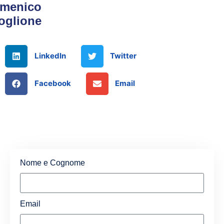
menico
oglione
LinkedIn
Twitter
Facebook
Email
Nome e Cognome
Email