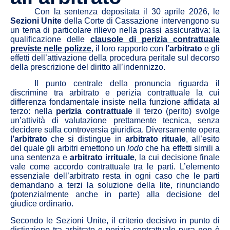
Con la sentenza depositata il 30 aprile 2026, le
Sezioni Unite
della Corte di Cassazione intervengono su
un tema di particolare rilievo nella prassi assicurativa: la
qualificazione delle
clausole di perizia contrattuale
previste nelle polizze
, il loro rapporto con
l’arbitrato
e gli
effetti dell’attivazione della procedura peritale sul decorso
della prescrizione del diritto all’indennizzo.
Il punto centrale della pronuncia riguarda il
discrimine tra arbitrato e perizia contrattuale la cui
differenza fondamentale insiste nella funzione affidata al
terzo: nella
perizia contrattuale
il terzo (perito) svolge
un’attività di valutazione prettamente tecnica, senza
decidere sulla controversia giuridica. Diversamente opera
l’arbitrato
che si distingue in
arbitrato rituale
, all’esito
del quale gli arbitri emettono un
lodo
che ha effetti simili a
una sentenza e
arbitrato irrituale
, la cui decisione finale
vale come accordo contrattuale tra le parti. L’elemento
essenziale dell’arbitrato resta in ogni caso che le parti
demandano a terzi la soluzione della lite, rinunciando
(potenzialmente anche in parte) alla decisione del
giudice ordinario.
Secondo le Sezioni Unite, il criterio decisivo in punto di
distinzione tra arbitrato e perizia contrattuale pura non è