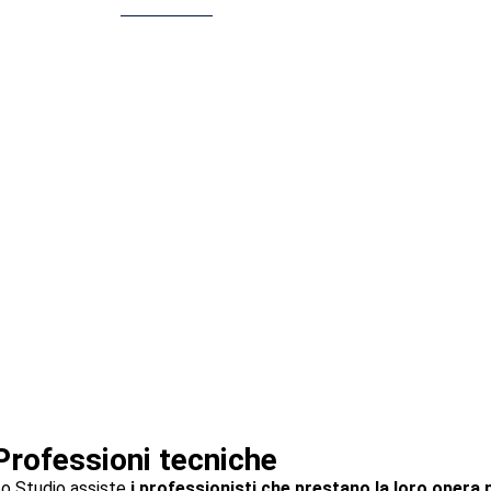
Professioni tecniche
o Studio assiste
i professionisti che prestano la loro opera n