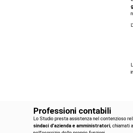
n
L
L
i
Professioni contabili
Lo Studio presta assistenza nel contenzioso relat
sindaci d’azienda e amministratori
, chiamati 
nell’esercizio delle proprie funzioni.