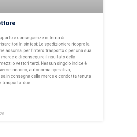
ettore
 rapporto e conseguenze in tema di
risarcitori In sintesi: Lo spedizioniere ricopre la
chè assuma, per l’intero trasporto o per una sua
la merce e di conseguire il risultato della
ezzi o vettori terzi. Nessun singolo indice è
nsieme incarico, autonomia operativa,
resa in consegna della merce e condotta tenuta
e trasporto: due
026