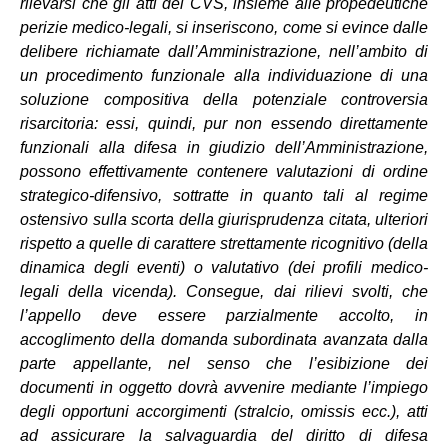
rilevarsi che gli atti del CVS, insieme alle propedeutiche
perizie medico-legali, si inseriscono, come si evince dalle
delibere richiamate dall’Amministrazione, nell’ambito di
un procedimento funzionale alla individuazione di una
soluzione compositiva della potenziale controversia
risarcitoria: essi, quindi, pur non essendo direttamente
funzionali alla difesa in giudizio dell’Amministrazione,
possono effettivamente contenere valutazioni di ordine
strategico-difensivo, sottratte in quanto tali al regime
ostensivo sulla scorta della giurisprudenza citata, ulteriori
rispetto a quelle di carattere strettamente ricognitivo (della
dinamica degli eventi) o valutativo (dei profili medico-
legali della vicenda). Consegue, dai rilievi svolti, che
l’appello deve essere parzialmente accolto, in
accoglimento della domanda subordinata avanzata dalla
parte appellante, nel senso che l’esibizione dei
documenti in oggetto dovrà avvenire mediante l’impiego
degli opportuni accorgimenti (stralcio, omissis ecc.), atti
ad assicurare la salvaguardia del diritto di difesa