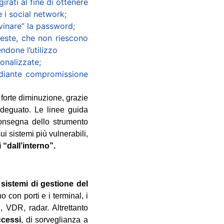
rati al fine di ottenere
e i social network;
ovinare” la password;
ieste, che non riescono
done l’utilizzo
sonalizzate;
ediante compromissione
 forte diminuzione, grazie
adeguato. Le linee guida
/consegna dello strumento
ui sistemi più vulnerabili,
 “dall’interno”.
i
sistemi di gestione del
 con porti e i terminal, i
 VDR, radar. Altrettanto
ccessi
, di sorveglianza a