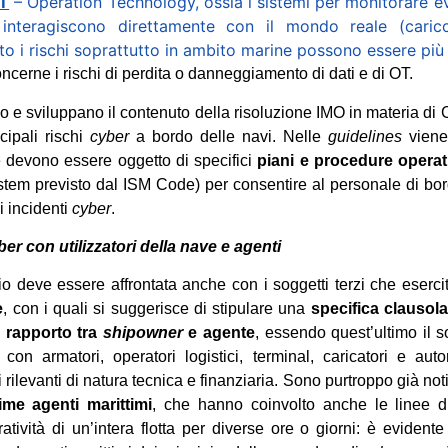
OT
– Operation Technology, ossia i sistemi per monitorare eve
 interagiscono direttamente con il mondo reale (caric
o i rischi soprattutto in ambito marine possono essere più r
oncerne i rischi di perdita o danneggiamento di dati e di OT.
o e sviluppano il contenuto della risoluzione IMO in materia di
cipali rischi
cyber
a bordo delle navi. Nelle
guidelines
viene
e devono essere oggetto di specifici
piani e procedure operat
m previsto dal ISM Code) per consentire al personale di bordo
 incidenti
cyber
.
er con utilizzatori della nave e agenti
hio deve essere affrontata anche con i soggetti terzi che eserc
e
, con i quali si suggerisce di stipulare una
specifica clausola
l
rapporto tra
shipowner
e agente
, essendo quest’ultimo il 
 con armatori, operatori logistici, terminal, caricatori e auto
ilevanti di natura tecnica e finanziaria. Sono purtroppo già noti
ime agenti marittimi
, che hanno coinvolto anche le linee d
atività di un’intera flotta per diverse ore o giorni: è evident