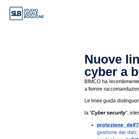
Nuove li
cyber a 
BIMCO ha recentemente p
a fornire raccomandazioni
Le linee guida distinguo
la “
Cyber security
”, int
protezione dell’I
gestione dei dati;