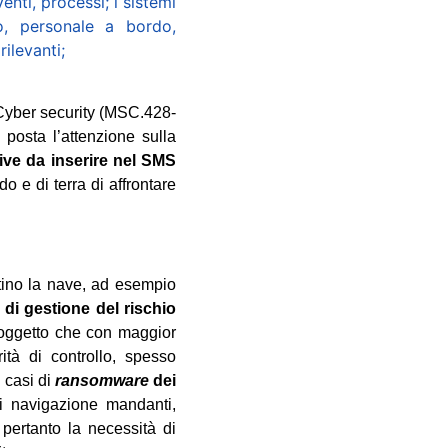
nti, processi; i sistemi
o, personale a bordo,
ilevanti;
 Cyber security (MSC.428-
 posta l’attenzione sulla
ive da inserire nel SMS
 e di terra di affrontare
itino la nave, ad esempio
 di gestione del rischio
soggetto che con maggior
rità di controllo, spesso
 casi di
ransomware
dei
i navigazione mandanti,
e pertanto la necessità di