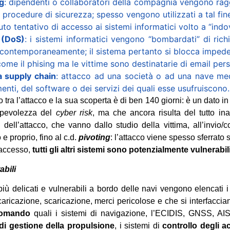
ng
: dipendenti o collaboratori della compagnia vengono raggi
e procedure di sicurezza; spesso vengono utilizzati a tal fin
tuto tentativo di accesso ai sistemi informatici volto a “ind
 (DoS)
: i sistemi informatici vengono “bombardati” di rich
 contemporaneamente; il sistema pertanto si blocca impeden
come il phising ma le vittime sono destinatarie di email per
a supply chain
: attacco ad una società o ad una nave m
nti, del software o dei servizi dei quali esse usufruiscono.
o tra l’attacco e la sua scoperta è di ben 140 giorni: è un dato in
apevolezza del
cyber risk
, ma che ancora risulta del tutto in
si dell’attacco, che vanno dallo studio della vittima, all’invio
o e proprio, fino al c.d.
pivoting
: l’attacco viene spesso sferrato s
’accesso,
tutti gli altri sistemi sono potenzialmente vulnerabili
abili
 più delicati e vulnerabili a bordo delle navi vengono elencati 
caricazione, scaricazione, merci pericolose e che si interfacciano
 comando
quali i sistemi di navigazione, l’ECIDIS, GNSS, AIS,
 di gestione della propulsione
, i sistemi di
controllo degli a