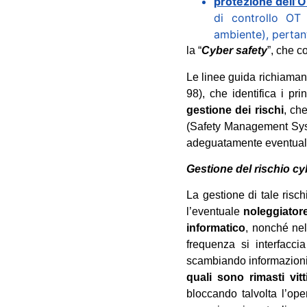
protezione dell’
di controllo OT
ambiente), pertant
la “
Cyber safety
”, che c
Le linee guida richiaman
98), che identifica i prin
gestione dei rischi
, ch
(Safety Management Syste
adeguatamente eventuali
Gestione del rischio cyb
La gestione di tale risc
l’eventuale
noleggiator
informatico
, nonché ne
frequenza si interfaccia
scambiando informazioni r
quali sono rimasti vitt
bloccando talvolta l’oper