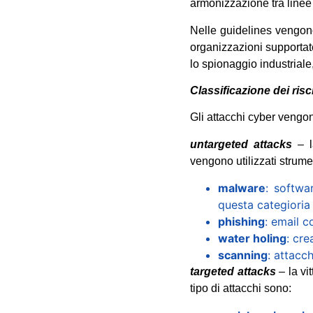
armonizzazione tra linee 
Nelle guidelines vengono
organizzazioni supportate
lo spionaggio industriale, 
Classificazione dei risc
Gli attacchi cyber vengono
untargeted attacks
– la
vengono utilizzati strumen
malware
: softwa
questa categioria
phishing
: email co
water holing
: cre
scanning
: attacc
targeted attacks
– la vi
tipo di attacchi sono: