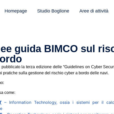
Homepage
Studio Boglione
Aree di attività
nee guida BIMCO sul ris
bordo
ubblicato la terza edizione delle “Guidelines on Cyber Securi
 pratiche sulla gestione del rischio cyber a bordo delle navi.
no:
esa come:
T
– Information Technology, ossia i sistemi per il cal
 e