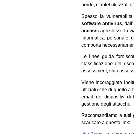
bordo, i tablet utilizzati 
Spesso la vulnerabilità 
software antivirus
, dal
accessi
agli stessi. In v
informatica personale d
comporta necessariamente
Le linee guida fornisc
classificazione del ris
assessment, ship assessm
Viene incoraggiata inolt
ufficiali) che di quello a
email, dei dispositivi d
gestione degli attacchi.
Raccomandiamo a tutti gl
scaricare a questo link:
http://www.ics-shipping.