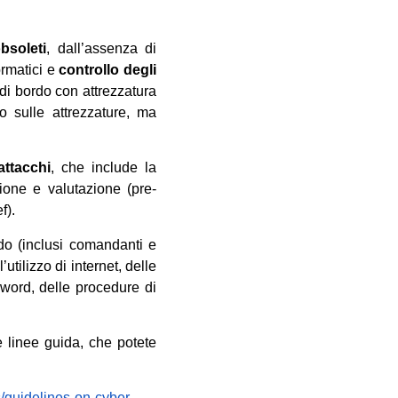
bsoleti
, dall’assenza di
ormatici e
controllo degli
 di bordo con attrezzatura
o sulle attrezzature, ma
attacchi
, che include la
ione e valutazione (pre-
f).
rdo (inclusi comandanti e
utilizzo di internet, delle
sword, delle procedure di
e linee guida, che potete
s/guidelines-on-cyber-