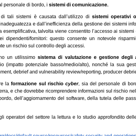
dal personale di bordo, i
sistemi di comunicazione.
di tali sistemi è causata dall’utilizzo di
sistemi operativi o
l’inadeguatezza e dall’inefficienza della gestione dei sistemi inf
ia esemplificativa, talvolta viene consentito l’accesso ai sistemi
ei dipendenti/fornitori: questo consente un notevole risparmi
 un rischio sul controllo degli accessi.
ono un utilissimo
sistema di valutazione e gestione degli 
chio (impatto potenziale basso/medio/alto), nonché la sua gest
ent, debrief and vulnerability review/reporting, producer debrie
re la
formazione sul rischio
cyber
, sia del personale di bo
 terra, e che dovrebbe ricomprendere informazioni sul rischio nell’
i bordo, dell’aggiornamento del software, della tutela delle pas
i operatori del settore la lettura e lo studio approfondito dell
org/docs/default-source/resources/safety-security-and-operation